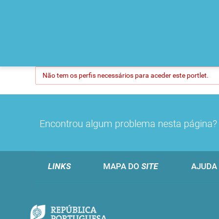
Não tem os perfis necessários para aceder este portlet.
Encontrou algum problema nesta página
LINKS
MAPA DO
SITE
AJUDA