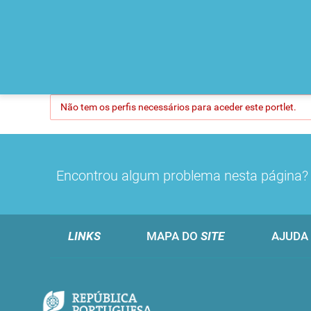
Não tem os perfis necessários para aceder este portlet.
Encontrou algum problema nesta página
LINKS
MAPA DO
SITE
AJUDA