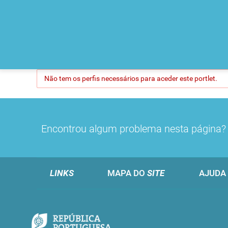
Não tem os perfis necessários para aceder este portlet.
Encontrou algum problema nesta página
LINKS
MAPA DO
SITE
AJUDA