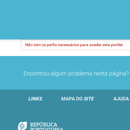
Não tem os perfis necessários para aceder este portlet.
Encontrou algum problema nesta página
LINKS
MAPA DO
SITE
AJUDA