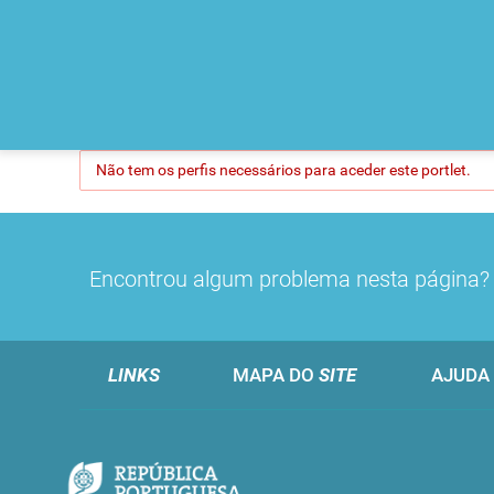
Não tem os perfis necessários para aceder este portlet.
Encontrou algum problema nesta página
LINKS
MAPA DO
SITE
AJUDA