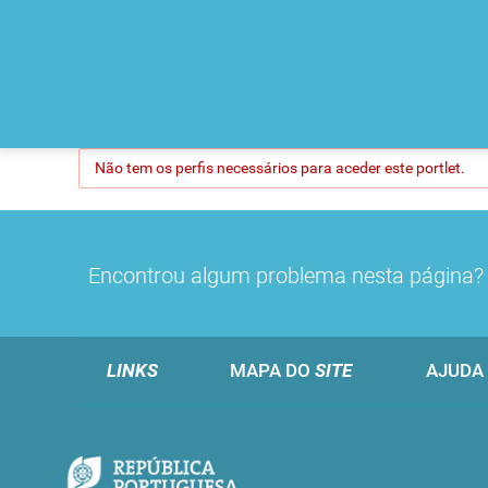
Não tem os perfis necessários para aceder este portlet.
Encontrou algum problema nesta página
LINKS
MAPA DO
SITE
AJUDA