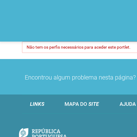
Não tem os perfis necessários para aceder este portlet.
Encontrou algum problema nesta página
LINKS
MAPA DO
SITE
AJUDA