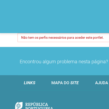
Não tem os perfis necessários para aceder este portlet.
Encontrou algum problema nesta página
LINKS
MAPA DO
SITE
AJUDA