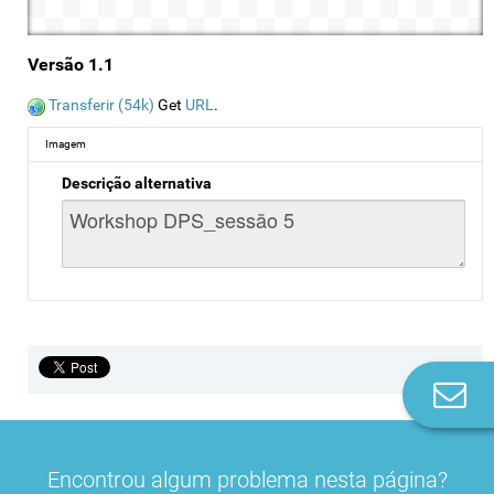
Versão 1.1
Transferir (54k)
Get
URL
.
Imagem
Descrição alternativa
Co
n
Encontrou algum problema nesta página?