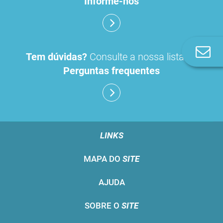
Informe-nos
Co
Tem dúvidas?
Consulte a nossa lista de
n
Perguntas frequentes
LINKS
MAPA DO
SITE
AJUDA
SOBRE O
SITE