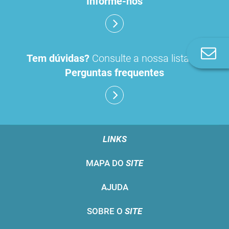
Informe-nos
Co
Tem dúvidas?
Consulte a nossa lista de
n
Perguntas frequentes
LINKS
MAPA DO
SITE
AJUDA
SOBRE O
SITE