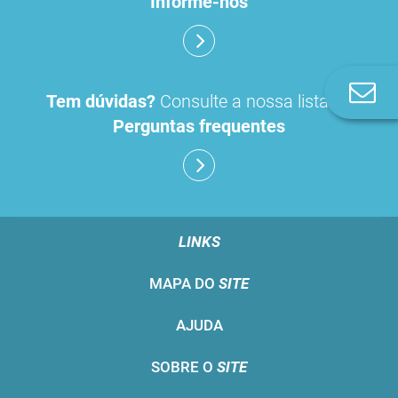
Informe-nos
Co
Tem dúvidas?
Consulte a nossa lista de
n
Perguntas frequentes
LINKS
MAPA DO
SITE
AJUDA
SOBRE O
SITE