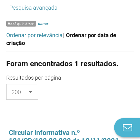
Pesquisa avançada
cancr
Você quis dizer:
Ordenar por relevância
| Ordenar por data de
criação
Foram encontrados 1 resultados.
Resultados
por página
Co
Circular Informativa n.º
n