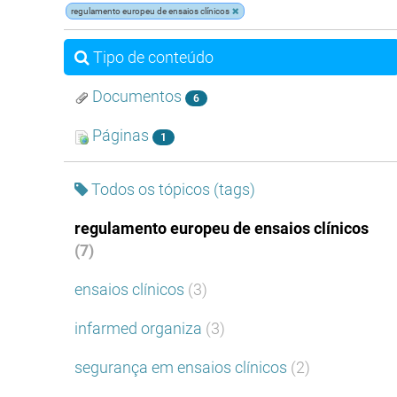
regulamento europeu de ensaios clínicos
Tipo de conteúdo
Documentos
6
Páginas
1
Todos os tópicos (tags)
regulamento europeu de ensaios clínicos
(7)
ensaios clínicos
(3)
infarmed organiza
(3)
segurança em ensaios clínicos
(2)