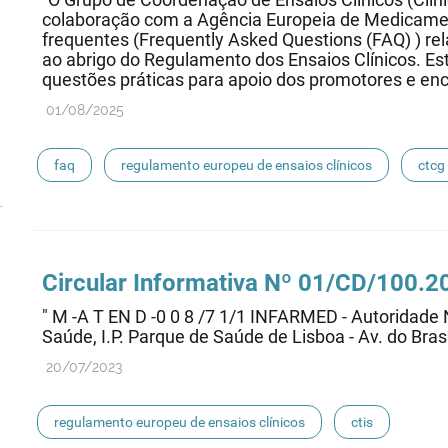
colaboração com a Agência Europeia de Medicam
frequentes (Frequently Asked Questions (FAQ) ) re
ao abrigo do Regulamento dos Ensaios Clínicos. E
questões práticas para apoio dos promotores e enc
01/08/2025
faq
regulamento europeu de ensaios clínicos
ctcg
Circular Informativa Nº 01/CD/100.
" M -A T EN D -0 0 8 /7 1/1 INFARMED - Autoridad
Saúde, I.P. Parque de Saúde de Lisboa - Av. do Brasi
20/07/2023
regulamento europeu de ensaios clínicos
ctis