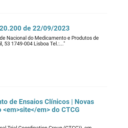
0.20.200 de 22/09/2023
dade Nacional do Medicamento e Produtos de
, 53 1749-004 Lisboa Tel.:..."
nto de
Ensaios
Clínicos
| Novas
 no <em>site</em> do CTCG
cal Trial Coordination Group (CTCG)), em