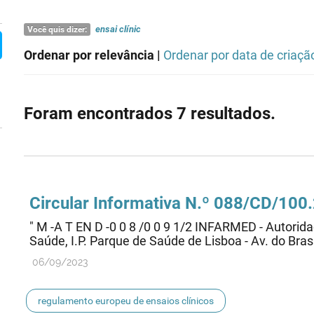
ensai
clínic
Você quis dizer:
Ordenar por relevância |
Ordenar por data de criaçã
Foram encontrados 7 resultados.
Circular Informativa N.º 088/CD/10
" M -A T EN D -0 0 8 /0 0 9 1/2 INFARMED - Autori
Saúde, I.P. Parque de Saúde de Lisboa - Av. do Brasil
06/09/2023
regulamento europeu de ensaios clínicos