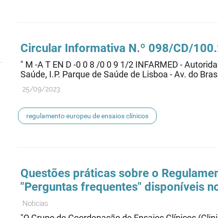
Circular Informativa N.º 098/CD/10
" M -A T EN D -0 0 8 /0 0 9 1/2 INFARMED - Autori
Saúde, I.P. Parque de Saúde de Lisboa - Av. do Brasil
25/09/2023
regulamento europeu de ensaios clínicos
Questões práticas sobre o Regulame
"Perguntas frequentes" disponíveis
Notícias
"O Grupo de Coordenação de Ensaios Clínicos (Clini