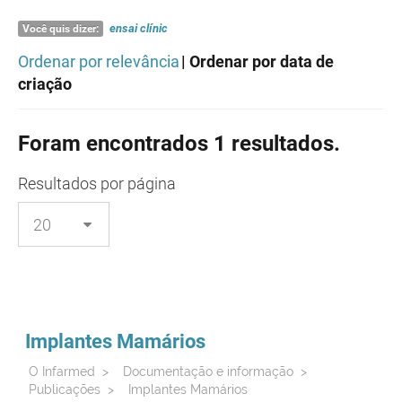
ensai
clínic
Você quis dizer:
Ordenar por relevância
| Ordenar por data de
criação
Foram encontrados 1 resultados.
Resultados
por página
Implantes Mamários
O Infarmed
>
Documentação e informação
>
Publicações
>
Implantes Mamários