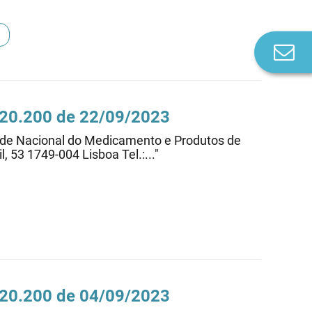
Co
n
0.20.200 de 22/09/2023
dade Nacional do Medicamento e Produtos de
, 53 1749-004 Lisboa Tel.:..."
0.20.200 de 04/09/2023