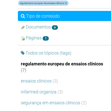
regulamento europeu de ensaios clínicos
Tipo de conteúdo
Documentos
6
Páginas
1
Todos os tópicos (tags)
regulamento europeu de ensaios clínicos
(7)
ensaios clínicos
(3)
infarmed organiza
(3)
segurança em ensaios clínicos
(2)