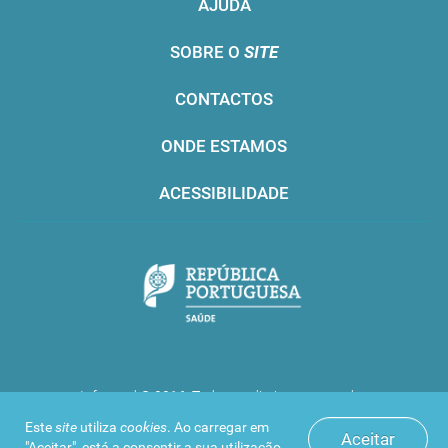
AJUDA
SOBRE O
SITE
CONTACTOS
ONDE ESTAMOS
ACESSIBILIDADE
Infarmed © 2016. Todos os direitos reservados
Este
site
utiliza
cookies
. Ao carregar em
Aceitar
"Aceitar", está a consentir a sua utilização.