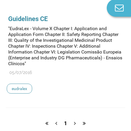
Co
n
Guidelines CE
"EudraLex - Volume X Chapter I: Application and
Application Form Chapter II: Safety Reporting Chapter
III: Quality of the Investigational Medicinal Product
Chapter IV: Inspections Chapter V: Additional
Information Chapter VI: Legislation Comissão Europeia
(Enterprise and Industry DG Pharmaceuticals) - Ensaios
Clínicos"
05/07/2016
eudralex
1