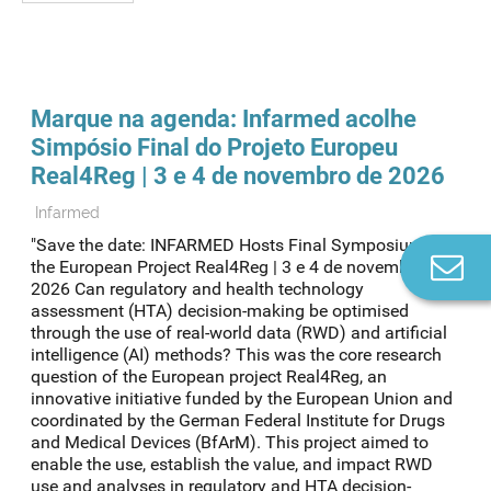
Marque na agenda: Infarmed acolhe
Simpósio Final do Projeto Europeu
Real4Reg | 3 e 4 de novembro de 2026
Infarmed
"Save the date: INFARMED Hosts Final Symposium of
Co
the European Project Real4Reg | 3 e 4 de novembro de
n
2026 Can regulatory and health technology
assessment (HTA) decision-making be optimised
through the use of real-world data (RWD) and artificial
intelligence (AI) methods? This was the core research
question of the European project Real4Reg, an
innovative initiative funded by the European Union and
coordinated by the German Federal Institute for Drugs
and Medical Devices (BfArM). This project aimed to
enable the use, establish the value, and impact RWD
use and analyses in regulatory and HTA decision-