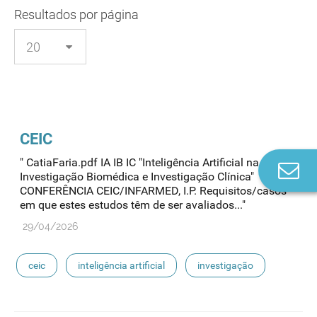
Resultados
por página
CEIC
" CatiaFaria.pdf IA IB IC "Inteligência Artificial na
Co
Investigação Biomédica e Investigação Clínica"
n
CONFERÊNCIA CEIC/INFARMED, I.P. Requisitos/casos
em que estes estudos têm de ser avaliados..."
29/04/2026
ceic
inteligência artificial
investigação