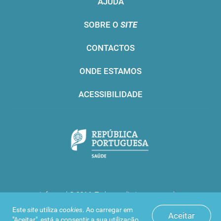
AJUDA
SOBRE O
SITE
CONTACTOS
ONDE ESTAMOS
ACESSIBILIDADE
Infarmed © 2016. Todos os direitos reservados
Este
site
utiliza
cookies
. Ao carregar em
Aceitar
"Aceitar", está a consentir a sua utilização.