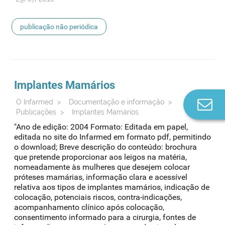
publicação não periódica
Implantes Mamários
Co
O Infarmed
>
Documentação e informação
>
Publicações
>
Implantes Mamários
n
"Ano de edição: 2004 Formato: Editada em papel,
editada no site do Infarmed em formato pdf, permitindo
o download; Breve descrição do conteúdo: brochura
que pretende proporcionar aos leigos na matéria,
nomeadamente às mulheres que desejem colocar
próteses mamárias, informação clara e acessível
relativa aos tipos de implantes mamários, indicação de
colocação, potenciais riscos, contra-indicações,
acompanhamento clínico após colocação,
consentimento informado para a cirurgia, fontes de