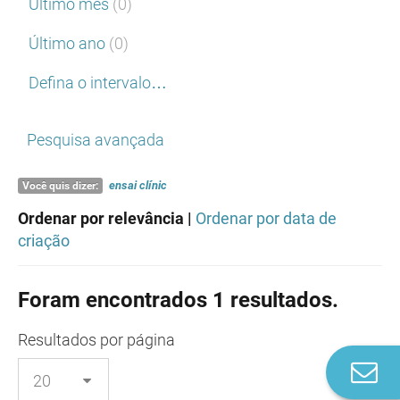
Último mês
(0)
Último ano
(0)
Defina o intervalo…
Pesquisa avançada
ensai
clínic
Você quis dizer:
Ordenar por relevância |
Ordenar por data de
criação
Foram encontrados 1 resultados.
Resultados
por página
Co
n