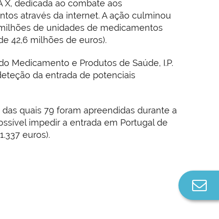
EA X, dedicada ao combate aos
tos através da internet. A ação culminou
5 milhões de unidades de medicamentos
de 42,6 milhões de euros).
l do Medicamento e Produtos de Saúde, I.P.
deteção da entrada de potenciais
das quais 79 foram apreendidas durante a
sível impedir a entrada em Portugal de
.337 euros).
Co
n