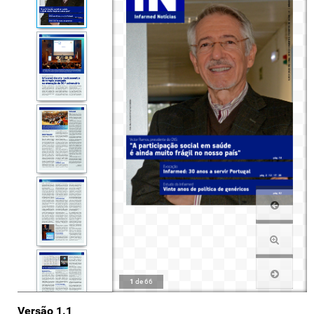
1
de
66
Versão 1.1