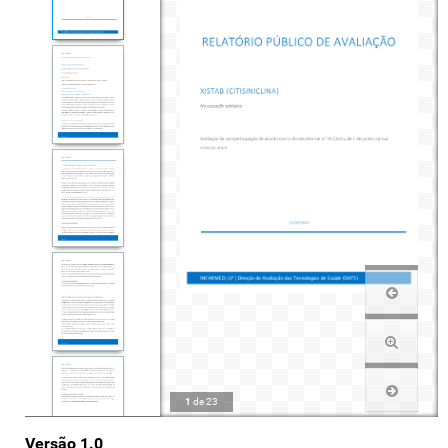
1
de
23
Versão 1.0