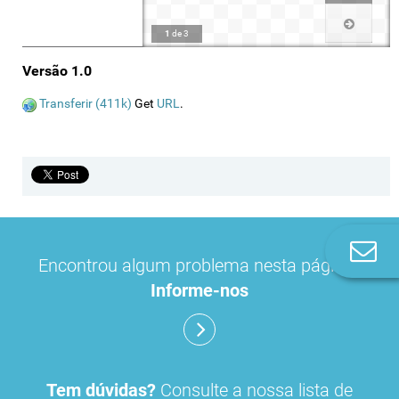
1
de
3
Versão 1.0
Transferir (411k)
Get
URL
.
Co
Encontrou algum problema nesta página?
n
Informe-nos
Tem dúvidas?
Consulte a nossa lista de