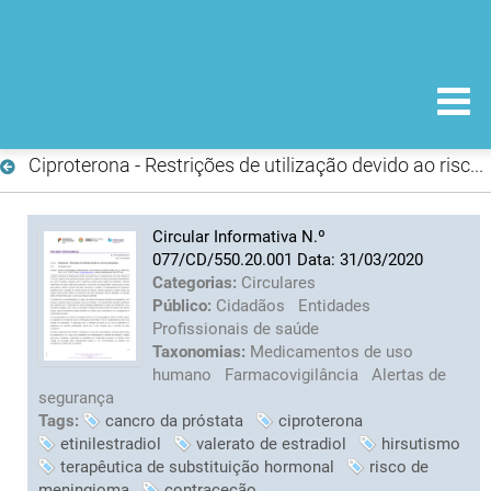
Ciproterona - Restrições de utilização devido ao risco de meningioma
Circular Informativa N.º
077/CD/550.20.001 Data: 31/03/2020
Categorias:
Circulares
Público:
Cidadãos
Entidades
Profissionais de saúde
Taxonomias:
Medicamentos de uso
humano
Farmacovigilância
Alertas de
segurança
Tags:
cancro da próstata
ciproterona
etinilestradiol
valerato de estradiol
hirsutismo
terapêutica de substituição hormonal
risco de
meningioma
contraceção