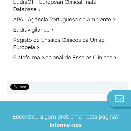
EudraCT - European Clinical Trials
Database
APA - Agência Portuguesa do Ambiente
Eudravigilance
Registo de Ensaios Clínicos da União
Europeia
Plataforma Nacional de Ensaios Clínicos
Co
n
Encontrou algum problema nesta página?
Informe-nos