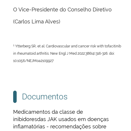
O Vice-Presidente do Conselho Diretivo
(Carlos Lima Alves)
1
Ytterberg SR, et al. Cardiovascular and cancer risk with tofacitinib
in rheumatoid arthritis. New Engl J Med 2022;386(4):316-326. doi:
10.1056/NEJMoa2109927
Documentos
Medicamentos da classe de
inibidoresdas JAK usados em doenças
inflamatórias - recomendações sobre