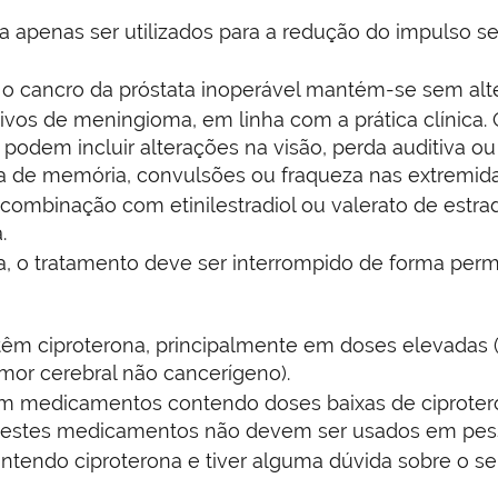
apenas ser utilizados para a redução do impulso s
 o cancro da próstata inoperável mantém-se sem alt
vos de meningioma, em linha com a prática clínica. O
odem incluir alterações na visão, perda auditiva ou
 de memória, convulsões ou fraqueza nas extremid
 combinação com etinilestradiol ou valerato de estr
.
, o tratamento deve ser interrompido de forma per
êm ciproterona, principalmente em doses elevadas (2
mor cerebral não cancerígeno).
em medicamentos contendo doses baixas de ciproter
o, estes medicamentos não devem ser usados em pe
tendo ciproterona e tiver alguma dúvida sobre o se