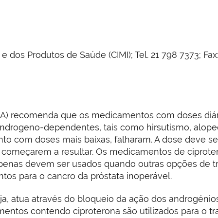
os Produtos de Saúde (CIMI); Tel. 21 798 7373; Fax: 
A) recomenda que os medicamentos com doses diária
rogeno-dependentes, tais como hirsutismo, alopeci
nto com doses mais baixas, falharam. A dose deve s
s começarem a resultar. Os medicamentos de ciprote
apenas devem ser usados quando outras opções de 
tos para o cancro da próstata inoperável.
eja, atua através do bloqueio da ação dos androgéni
tos contendo ciproterona são utilizados para o tra