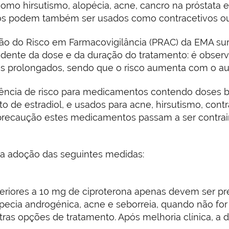
omo hirsutismo, alopécia, acne, cancro na próstata
s podem também ser usados como contracetivos ou n
o do Risco em Farmacovigilância (PRAC) da EMA sur
ndente da dose e da duração do tratamento: é obser
dos prolongados, sendo que o risco aumenta com o a
tência de risco para medicamentos contendo doses ba
o de estradiol, e usados para acne, hirsutismo, cont
precaução estes medicamentos passam a ser contr
a adoção das seguintes medidas:
iores a 10 mg de ciproterona apenas devem ser pr
pecia androgénica, acne e seborreia, quando não for 
ras opções de tratamento. Após melhoria clínica, a