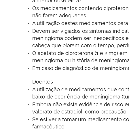
a menor dose eficaz.
Os medicamentos contendo ciproterona 
não forem adequadas.
A utilização destes medicamentos para
Devem ser vigiados os sintomas indicati
meningioma podem ser inespecíficos e p
cabeça que pioram com o tempo, perda
O acetato de ciproterona (1 e 2 mg) em
meningioma ou história de meningioma
Em caso de diagnóstico de meningioma
Doentes
A utilização de medicamentos que cont
baixo de ocorrência de meningioma (tu
Embora não exista evidência de risco 
valerato de estradiol, como precauçã
Se estiver a tomar um medicamento con
farmacêutico.