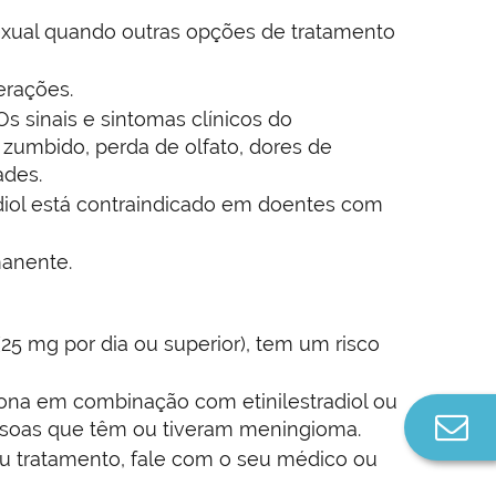
exual quando outras opções de tratamento
erações.
s sinais e sintomas clínicos do
 zumbido, perda de olfato, dores de
ades.
adiol está contraindicado em doentes com
manente.
5 mg por dia ou superior), tem um risco
ona em combinação com etinilestradiol ou
Co
ssoas que têm ou tiveram meningioma.
n
u tratamento, fale com o seu médico ou