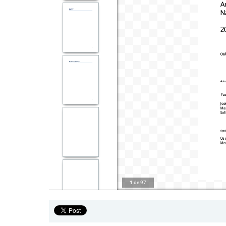
1
de
97