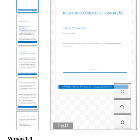
1
de
23
Versão 1.0