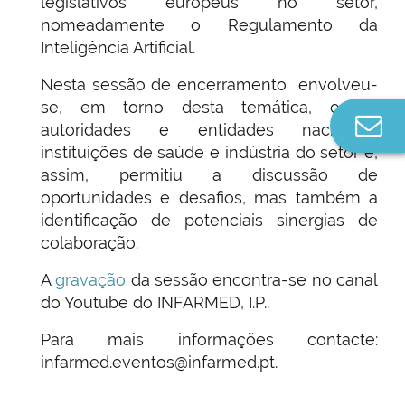
legislativos europeus no setor,
nomeadamente o Regulamento da
Inteligência Artificial.
Nesta sessão de encerramento envolveu-
se, em torno desta temática, outras
Co
autoridades e entidades nacionais,
n
instituições de saúde e indústria do setor e,
assim, permitiu a discussão de
oportunidades e desafios, mas também a
identificação de potenciais sinergias de
colaboração.
A
gravação
da sessão encontra-se no canal
do Youtube do INFARMED, I.P..
Para mais informações contacte:
infarmed.eventos@infarmed.pt.