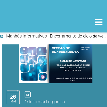
Manhãs Informativas - Encerramento do ciclo
de webinars Tecnologias
26
O Infarmed organiza
MAI