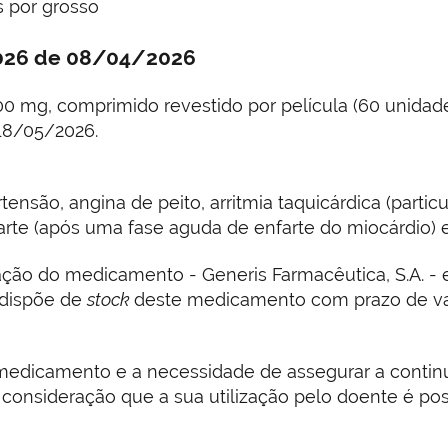
s por grosso
2026 de 08/04/2026
 mg, comprimido revestido por película (60 unidade
 18/05/2026.
nsão, angina de peito, arritmia taquicárdica (particu
rte (após uma fase aguda de enfarte do miocárdio) e
ão do medicamento - Generis Farmacêutica, S.A. - es
 dispõe de
stock
deste medicamento com prazo de va
 medicamento e a necessidade de assegurar a contin
onsideração que a sua utilização pelo doente é poss