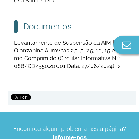
(Rui Santos Ivo)
Documentos
Levantamento de Suspensão da AIM |
Co
Olanzapina Aurovitas 2.5, 5, 7.5, 10, 15 e 20
n
mg Comprimido (Circular Informativa N.º
066/CD/550.20.001 Data: 27/08/2024)
Encontrou algum problema nesta página?
Informe-nos