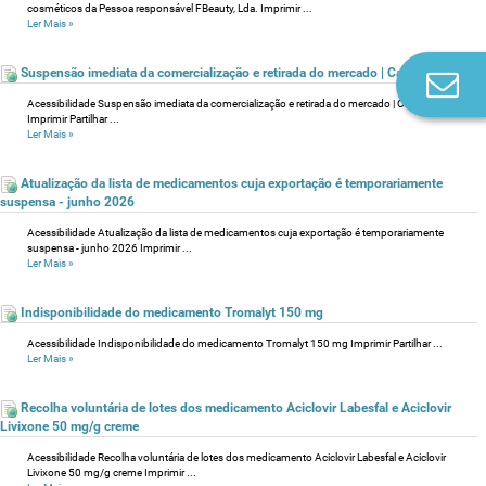
cosméticos da Pessoa responsável FBeauty, Lda. Imprimir ...
Ler Mais
»
Suspensão imediata da comercialização e retirada do mercado | Calmidine
Co
n
Acessibilidade Suspensão imediata da comercialização e retirada do mercado | Calmidine
Imprimir Partilhar ...
Ler Mais
»
Atualização da lista de medicamentos cuja exportação é temporariamente
suspensa - junho 2026
Acessibilidade Atualização da lista de medicamentos cuja exportação é temporariamente
suspensa - junho 2026 Imprimir ...
Ler Mais
»
Indisponibilidade do medicamento Tromalyt 150 mg
Acessibilidade Indisponibilidade do medicamento Tromalyt 150 mg Imprimir Partilhar ...
Ler Mais
»
Recolha voluntária de lotes dos medicamento Aciclovir Labesfal e Aciclovir
Livixone 50 mg/g creme
Acessibilidade Recolha voluntária de lotes dos medicamento Aciclovir Labesfal e Aciclovir
Livixone 50 mg/g creme Imprimir ...