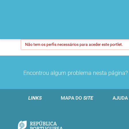
Não tem os perfis necessários para aceder este portlet.
Encontrou algum problema nesta página
LINKS
MAPA DO
SITE
AJUDA