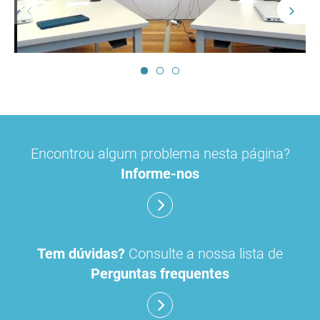
Encontrou algum problema nesta página?
Informe-nos
Tem dúvidas?
Consulte a nossa lista de
Perguntas frequentes