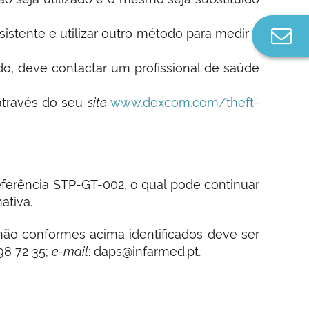
stente e utilizar outro método para medir a
Co
n
o, deve contactar um profissional de saúde
 através do seu
site
www.dexcom.com/theft-
ferência STP-GT-002, o qual pode continuar
ativa.
 não conformes acima identificados deve ser
98 72 35;
e-mail
: daps@infarmed.pt.