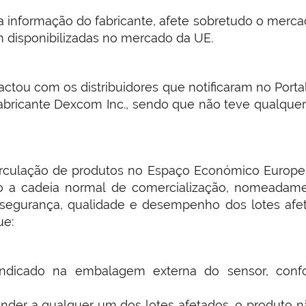
a informação do fabricante, afete sobretudo o merc
 disponibilizadas no mercado da UE.
actou com os distribuidores que notificaram no Port
fabricante Dexcom Inc., sendo que não teve qualquer
circulação de produtos no Espaço Económico Europe
o a cadeia normal de comercialização, nomeadame
segurança, qualidade e desempenho dos lotes afet
ue:
icado na embalagem externa do sensor, conform
der a qualquer um dos lotes afetados, o produto não