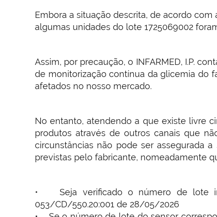
Embora a situação descrita, de acordo com 
algumas unidades do lote 1725069002 foram
Assim, por precaução, o INFARMED, I.P. cont
de monitorização contínua da glicemia do 
afetados no nosso mercado.
No entanto, atendendo a que existe livre 
produtos através de outros canais que nã
circunstâncias não pode ser assegurada a 
previstas pelo fabricante, nomeadamente q
• Seja verificado o número de lote ind
053/CD/550.20:001 de 28/05/2026
• Se o número de lote do sensor correspon