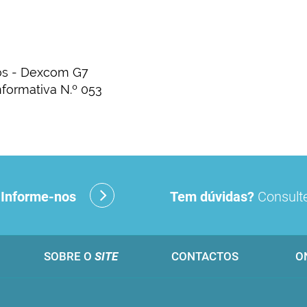
dos - Dexcom G7
nformativa N.º 053
?
Informe-nos
Tem dúvidas?
Consulte
SOBRE O
SITE
CONTACTOS
O