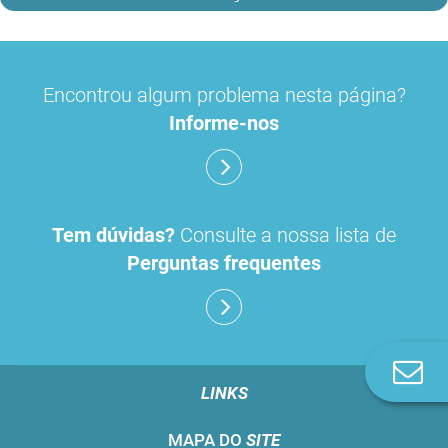
Encontrou algum problema nesta página?
Informe-nos
Tem dúvidas?
Consulte a nossa lista de
Perguntas frequentes
Co
n
LINKS
MAPA DO
SITE