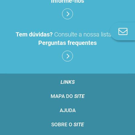
Informe-nos
Co
Tem dúvidas?
Consulte a nossa lista de
n
Perguntas frequentes
LINKS
MAPA DO
SITE
AJUDA
SOBRE O
SITE