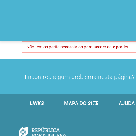
Não tem os perfis necessários para aceder este portlet.
Encontrou algum problema nesta página
LINKS
MAPA DO
SITE
AJUDA