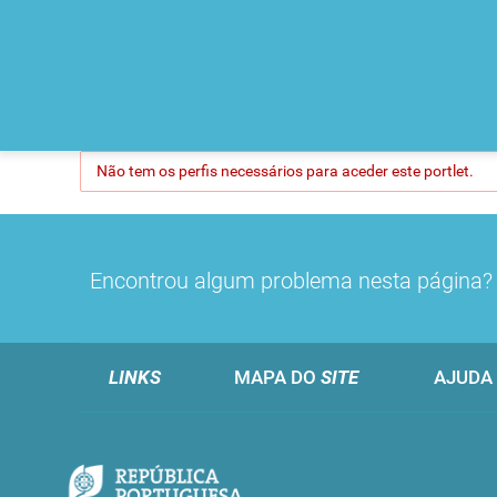
Não tem os perfis necessários para aceder este portlet.
Encontrou algum problema nesta página
LINKS
MAPA DO
SITE
AJUDA