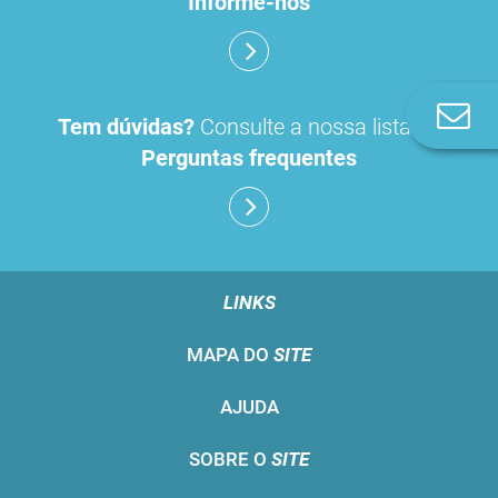
Informe-nos
Co
Tem dúvidas?
Consulte a nossa lista de
n
Perguntas frequentes
LINKS
MAPA DO
SITE
AJUDA
SOBRE O
SITE