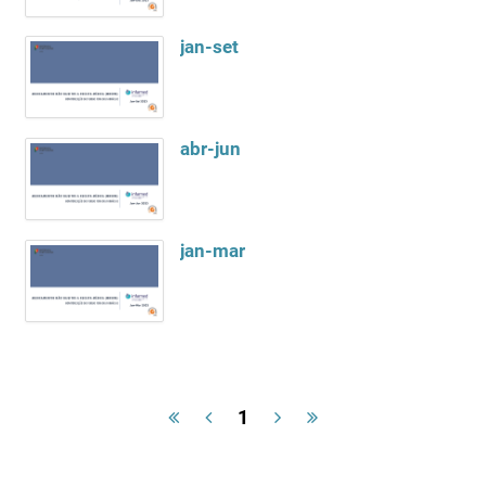
jan-set
abr-jun
jan-mar
1