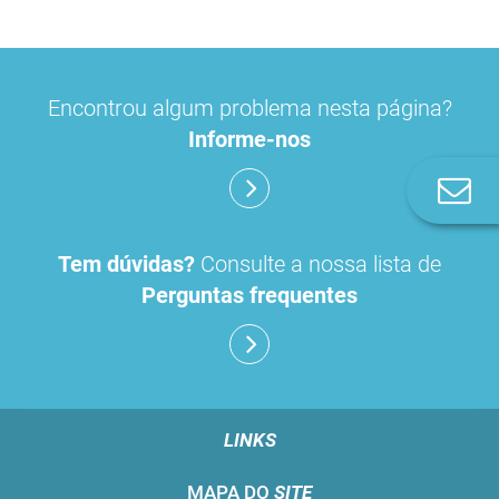
Encontrou algum problema nesta página?
Informe-nos
Co
n
Tem dúvidas?
Consulte a nossa lista de
Perguntas frequentes
LINKS
MAPA DO
SITE