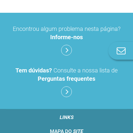
Encontrou algum problema nesta página?
Informe-nos
Co
n
Tem dúvidas?
Consulte a nossa lista de
Perguntas frequentes
LINKS
MAPA DO
SITE