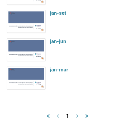
jan-set
jan-jun
jan-mar
1