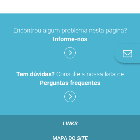
Encontrou algum problema nesta página?
Informe-nos
Co
n
Tem dúvidas?
Consulte a nossa lista de
Perguntas frequentes
LINKS
MAPA DO
SITE