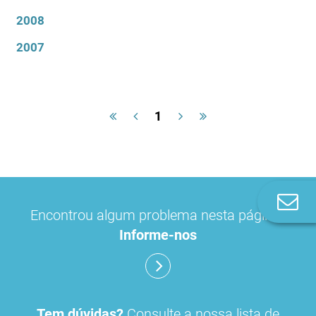
2008
2007
1
Co
Encontrou algum problema nesta página?
n
Informe-nos
Tem dúvidas?
Consulte a nossa lista de