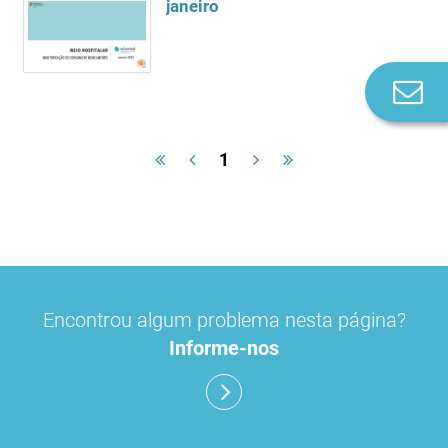
janeiro
Co
n
1
Encontrou algum problema nesta página?
Informe-nos