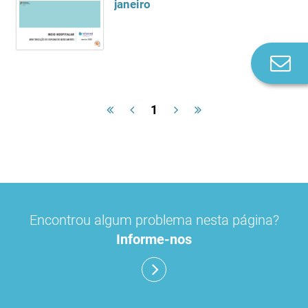
janeiro
Co
n
1
Encontrou algum problema nesta página?
Informe-nos