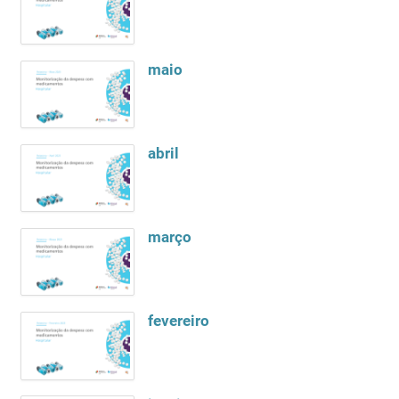
maio
abril
março
fevereiro