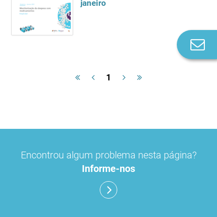
janeiro
Co
n
1
Encontrou algum problema nesta página?
Informe-nos